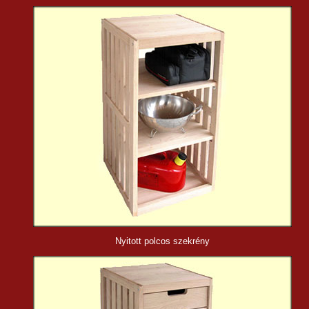
Nyitott polcos szekrény