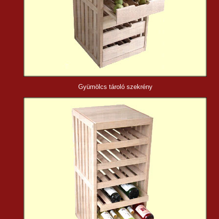
Gyümölcs tároló
szekrény