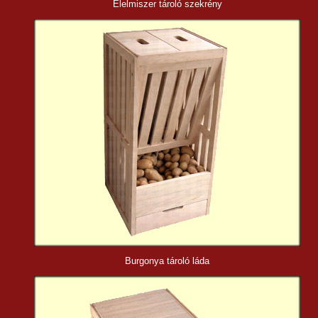
Élelmiszer tároló
szekrény
Burgonya tároló láda