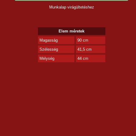
Munkalap virágültetéshez
Elem méretek
Magasság
90 cm
Szélesség
41,5 cm
Mélység
44 cm