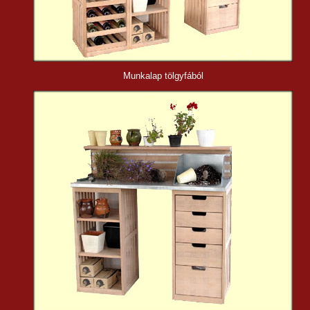
Munkalap tölgyfából