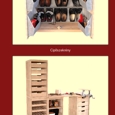
Cipõ
szekrény