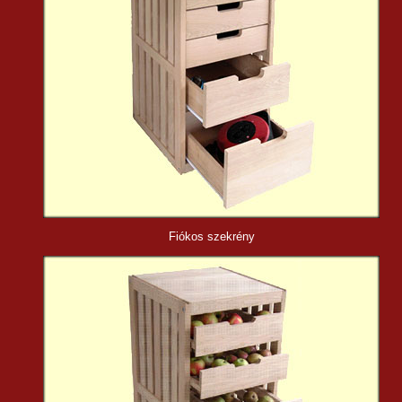
Fiókos
szekrény