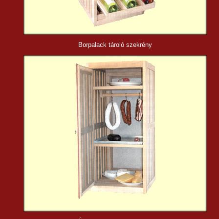
Borpalack tároló
szekrény