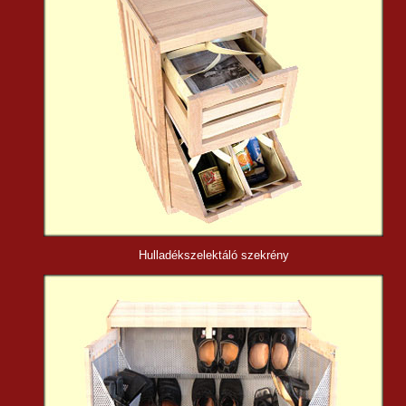
Hulladékszelektáló
szekrény